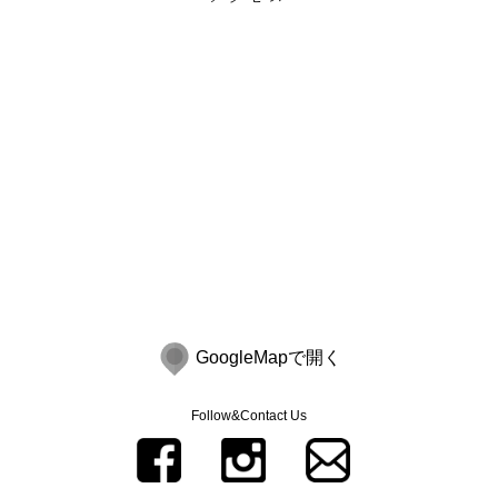
GoogleMapで開く
Follow&Contact Us